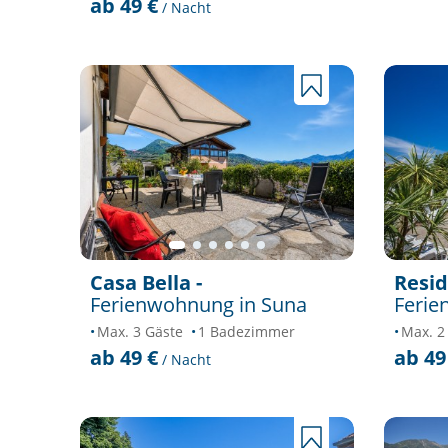
ab 49 €
/ Nacht
Casa Bella -
Resid
Ferienwohnung in Suna
Ferie
Max. 3 Gäste
1 Badezimmer
Max. 2
ab 49 €
ab 49
/ Nacht