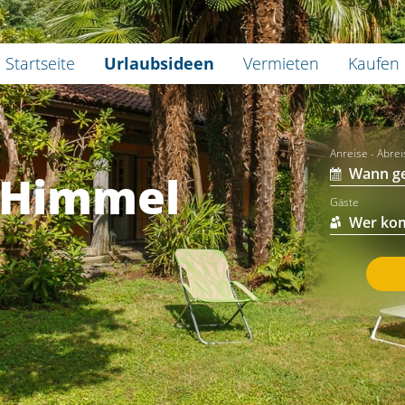
Startseite
Urlaubsideen
Vermieten
Kaufen
Anreise - Abre
-Himmel
Gäste