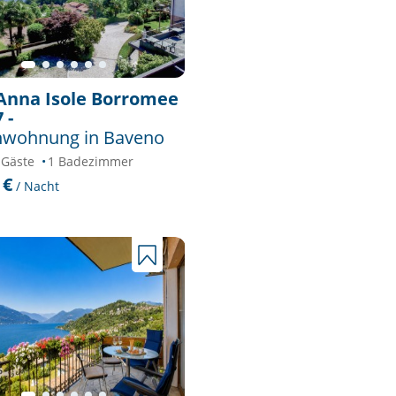
 Anna Isole Borromee
 -
nwohnung in Baveno
 Gäste
1 Badezimmer
 €
/ Nacht