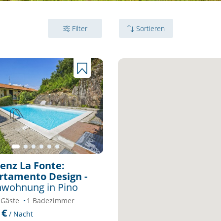
Filter
Sortieren
enz La Fonte:
rtamento Design -
nwohnung in Pino
 Gäste
1 Badezimmer
 €
/ Nacht