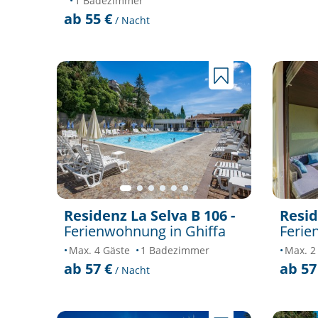
1 Badezimmer
ab 55 €
/ Nacht
Residenz La Selva B 106 -
Resid
Ferienwohnung in Ghiffa
Ferie
Max. 4 Gäste
1 Badezimmer
Max. 2
ab 57 €
ab 57
/ Nacht