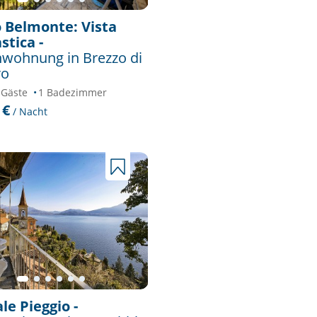
 Belmonte: Vista
stica -
nwohnung in Brezzo di
ro
 Gäste
1 Badezimmer
 €
/ Nacht
ale Pieggio -