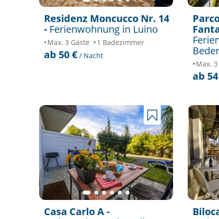
Residenz Moncucco Nr. 14
Parco
-
Ferienwohnung in Luino
Fanta
Ferie
Max. 3 Gäste
1 Badezimmer
Bede
ab 50 €
/ Nacht
Max. 3
ab 54
Casa Carlo A -
Biloc