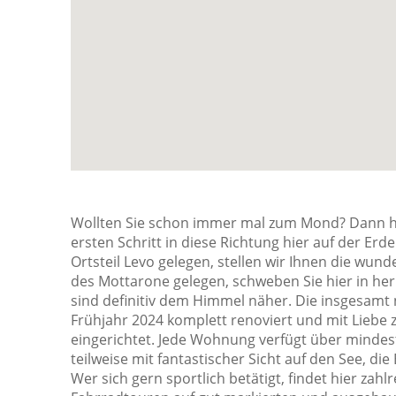
Fernseher
Feuerlöscher
Feuermelder oder Rauchmelder
Handtücher / Bettwäsche gegen
Aufpreis
Haustiere
Heizung
High Definition (HD) Flachbildfernseher -
32 Zoll oder mehr
Wollten Sie schon immer mal zum Mond? Dann hätt
ersten Schritt in diese Richtung hier auf der Er
Holz- / Parkettboden
Ortsteil Levo gelegen, stellen wir Ihnen die wu
Kohlenmonoxiddetektor
des Mottarone gelegen, schweben Sie hier in he
sind definitiv dem Himmel näher. Die insgesam
Mülleimer
Frühjahr 2024 komplett renoviert und mit Liebe
Parkplatz
eingerichtet. Jede Wohnung verfügt über mindes
teilweise mit fantastischer Sicht auf den See, di
Satelliten Fernsehen
Wer sich gern sportlich betätigt, findet hier zah
Schlafsofa