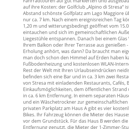
Fahrradtouren auf gut markierten und ausgeba
auf ihre Kosten: der Golfclub „Alpino di Stresa“ 
Schränke im Zimmer
Abstand schönste Golfplatz am Lago Maggiore üb
Selbstgesteuertes Heiz- / Kühlsystem
nur ca. 7 km. Nach einem ereignisreichen Tag kö
1,20 m und witterungsbedingt geöffnet vom 15.03.
Sofa
eintauchen und sich im gemeinschaftlichen Auße
Steckdose in der Nähe des Bettes
Liegestühle entspannen. Danach bei einem Glas
Terrasse
Ihrem Balkon oder Ihrer Terrasse aus genießen -
Erholung anhört, was dann? Da braucht man eig
Wäschetrockner (Maschine)
man doch schon den Himmel auf Erden haben ka
Wasserkocher
Fußbodenheizung und kostenlosen WLAN-Interne
Rest der Welt mit Ihren Urlaubseindrücken neidi
Weingläser
befinden sich eine Bar und in ca. 3 km zwei Res
von Stresa mit einladenden Restaurants, Cafés, 
Einkaufsmöglichkeiten, dem öffentlichen Strand u
in ca. 6 km Entfernung. In einem separaten Häu
und ein Wäschetrockner zur gemeinschaftlichen
privaten Parkplatz am Haus A gibt es vier kosten
Bikes. Ihr Fahrzeug können die Mieter des Hause
vor dem Grundstück. Für das Haus B werden die k
Entfernung genutzt, die Mieter der 1-Zimmer-S