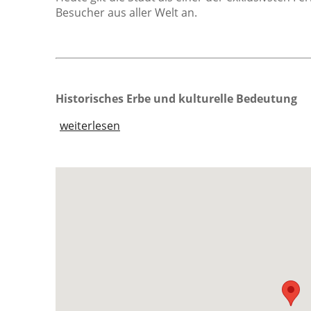
Gartenaussicht
Besucher aus aller Welt an.
Pool mit Aussicht
Seeblick
Sonstiges
Garten
Historisches Erbe und kulturelle Bedeutung
Gesicherter Parkplatz
weiterlesen
Terrasse
Wandern
Whirlpool (Whirlpool)
Balkon
Bidet
Drahtlose Internetverbindung
Esstisch
Esszimmersitze