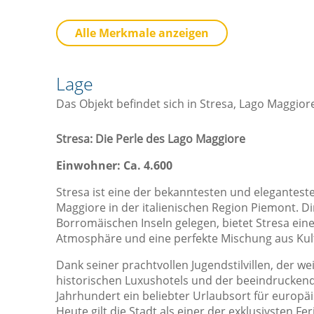
Küche
B
Alle Merkmale anzeigen
Besteck / Utensilien
Geschirrspüler
Lage
Herd
Das Objekt befindet sich in Stresa, Lago Maggior
Kaffee- / Teekocher
Kochnische / Küchenzeile
Stresa: Die Perle des Lago Maggiore
Küchenwaren
Einwohner: Ca. 4.600
Kühlschrank
Stresa ist eine der bekanntesten und elegantes
Ofen
Maggiore in der italienischen Region Piemont. 
Borromäischen Inseln gelegen, bietet Stresa ein
Toaster
Atmosphäre und eine perfekte Mischung aus Kult
Sicht
L
Dank seiner prachtvollen Jugendstilvillen, der 
Aussicht
historischen Luxushotels und der beeindruckende
Jahrhundert ein beliebter Urlaubsort für europäis
Blick auf die Berge
Heute gilt die Stadt als einer der exklusivsten F