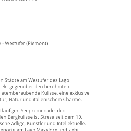
adezimmer
Bidet
Dusche
Fön
e - Westufer (Piemont)
Privates Badezimmer
ten Städte am Westufer des Lago
Direkt gegenüber den berühmten
e atemberaubende Kulisse, eine exklusive
ur, Natur und italienischem Charme.
age
weitläufigen Seepromenade, den
Dorflage
n Bergkulisse ist Stresa seit dem 19.
che Adlige, Künstler und Intellektuelle.
Ferienanlage
erienorte am Lago Maggiore und zieht