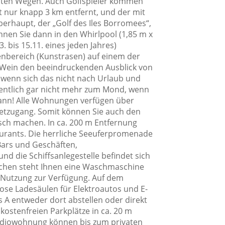
uten Wegen. Auch Golfspieler kommen
ist nur knapp 3 km entfernt, und der mit
erhaupt, der „Golf des Iles Borromees“,
nnen Sie dann in den Whirlpool (1,85 m x
 bis 15.11. eines jeden Jahres)
nbereich (Kunstrasen) auf einem der
 Wein den beeindruckenden Ausblick von
 wenn sich das nicht nach Urlaub und
entlich gar nicht mehr zum Mond, wenn
nn! Alle Wohnungen verfügen über
tzugang. Somit können Sie auch den
sch machen. In ca. 200 m Entfernung
taurants. Die herrliche Seeuferpromenade
Bars und Geschäften,
nd die Schiffsanlegestelle befindet sich
schen steht Ihnen eine Waschmaschine
 Nutzung zur Verfügung. Auf dem
lose Ladesäulen für Elektroautos und E-
s A entweder dort abstellen oder direkt
ostenfreien Parkplätze in ca. 20 m
tudiowohnung können bis zum privaten