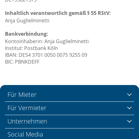
Inhaltlich verantwortlich gemäß § 55 RStV:
Anja Guglielminetti
Bankverbindung:
Kontoinhaberin: Anja Guglielminetti
Institut: Postbank Köln
IBAN: DE54 3701 0050 0075 9255 09
BIC: PBNKDEFF
Für Mieter
Für Vermieter
Unternehmen
Social Media