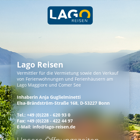
Lago Reisen
Vermittler für die Vermietung sowie den Verkauf
von Ferienwohnungen und Ferienhäusern am
Lago Maggiore und Comer See
Inhaberin Anja Guglielminetti
Elsa-Brändström-Straße 168,
D-53227 Bonn
Tel.: +49 (0)228 - 620 93 0
Fax: +49 (0)228 - 422 44 97
E-Mail:
info@lago-reisen.de
Unsere Öffnungszeiten