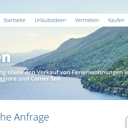
Startseite
Urlaubsideen
Vermieten
Kaufen
en
tung sowie den Verkauf von Ferienwohnungen 
ggiore und Comer See
che Anfrage