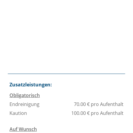
03
17
14
28
18
Zusatzleistungen:
Obligatorisch
Endreinigung
70.00 € pro Aufenthalt
Kaution
100.00 € pro Aufenthalt
Auf Wunsch